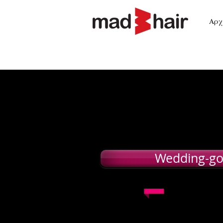
Home
About us
Αρχ
Wedding-g