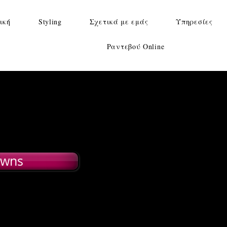
Styling for Men
Styling for Women
Se
ική
Styling
Σχετικά με εμάς
Υπηρεσίες
Ραντεβού Online
owns