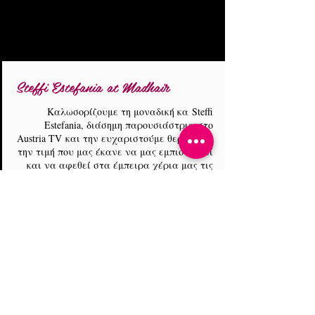
Steffi Estefania at Madhair
Καλωσορίζουμε τη μοναδική κα Steffi
Estefania, διάσημη παρουσιάστρια στο
Austria TV και την ευχαριστούμε θερμά για
την τιμή που μας έκανε να μας εμπιστευθεί
και να αφεθεί στα έμπειρα χέρια μας τις
ημέρες που ήταν στη χώρα μας. Κατά τη
διάρκεια της επίσκεψης της στη χώρα μας
(16 Αυγούστου 2019) για την εκπομπή της
στην Αυστριακή Τηλεόραση με θέμα την
Ελλάδα, πραγματοποίησε ένα μέρος των
γυρισμάτων της στο χώρο μας και
απόλαυσε της υπηρεσίες μας! Αναμένουμε
την προβολή της εκπομπής τον
Ιανουάριο του 2019! Παράλληλα
ευχαριστούμε και την Nanny Poppins για
την επίσκεψη της και τα Insta stories που