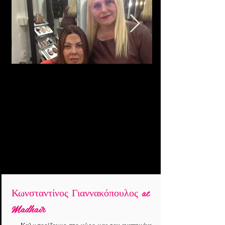
Κωνσταντίνος Γιαννακόπουλος at
Madhair