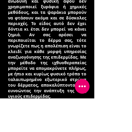
ανώδυνη και φυσική αφού δεν
χρησιμοποιεί ξυράφια ή χημικές
μεθόδους, και τα ψαράκια μπορούν
να φτάσουν ακόμα και σε δύσκολες
περιοχές. Το είδος αυτό δεν έχει
δόντια κι έτσι δεν μπορεί να κάνει
ζημιά. Αν σας αρέσει να
περιποιείται το δέρμα σας, τότε
γνωρίζετε πως η απολέπιση είναι το
κλειδί για κάθε μορφή υπηρεσίας
αναζωογόνησης της επιδερμίδας. Με
την μέθοδο της ιχθυοθεραπείας
μπορείτε να απομακρύνετε πλήρως,
με ήπιο και κυρίως φυσικό τρόπο το
ταλαιπωρημένο εξωτερικό στρώμα
του δέρματος, αποκαλύπτοντας και
ευνοώντας την ανάπτυξη της νέας
υγιούς επιδερμίδας.
Πώς εξασφαλίζεται η υγιεινή του συστήματος;
Η μετάδοση ασθενειών από τα Fish Spa
είναι από ελάχιστη έως πρακτικά
ανύπαρκτη εφόσον το σύστημα είναι